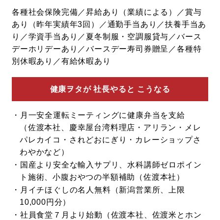
各種社会保険完備／昇給あり（業績による）／賞与
あり（昨年実績年3回）／通勤手当あり／扶養手当あ
り／学資手当あり／夏冬制服・空調服貸与／バース
デーホリデーあり／バースデー寿司券贈呈／各種特
別休暇あり／有給休暇あり
健康ヲタが
社長やると
こうなる
月一安全運転ミーティングに健康弁当を支給
（佐渡本社、慶幸屋台湾料理店・アリラン・メレ
パレカイコ・されどおにぎり・カレーショップさ
わやかなど）
国産より安全な輸入サプリ、水科講師ゼロポイン
ト施術、小腹おやつの半額補助（佐渡本社）
月イチほぐしの名人無料（新潟営業所、上限
10,000円分）
社員食堂７月より始動（佐渡本社、佐渡米とホン