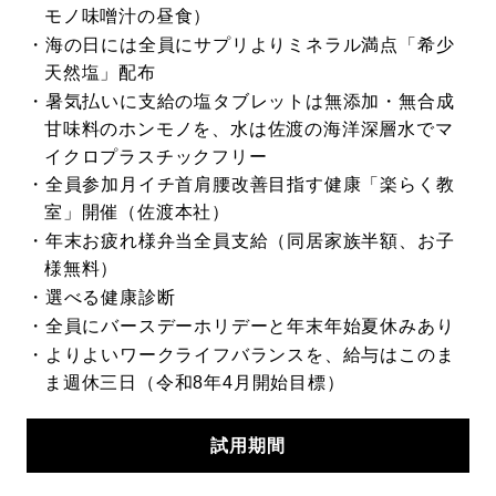
モノ味噌汁の昼食）
海の日には全員にサプリよりミネラル満点「希少
天然塩」配布
暑気払いに支給の塩タブレットは無添加・無合成
甘味料のホンモノを、水は佐渡の海洋深層水でマ
イクロプラスチックフリー
全員参加月イチ首肩腰改善目指す健康「楽らく教
室」開催（佐渡本社）
年末お疲れ様弁当全員支給（同居家族半額、お子
様無料）
選べる健康診断
全員にバースデーホリデーと年末年始夏休みあり
よりよいワークライフバランスを、給与はこのま
ま週休三日（令和8年4月開始目標）
試用
期間